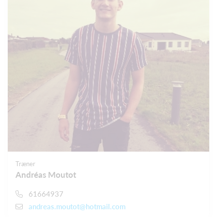
Træner
Andréas Moutot
61664937
andreas.moutot@hotmail.com