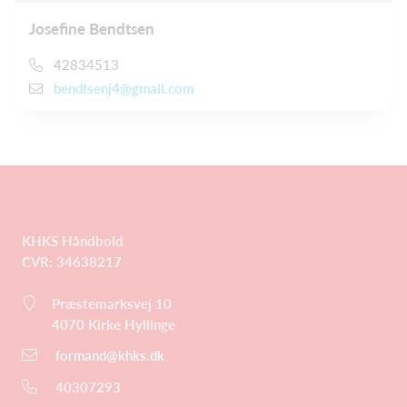
Josefine Bendtsen
42834513
bendtsenj4@gmail.com
KHKS Håndbold
CVR: 34638217
Præstemarksvej 10
4070
Kirke Hyllinge
formand@khks.dk
40307293