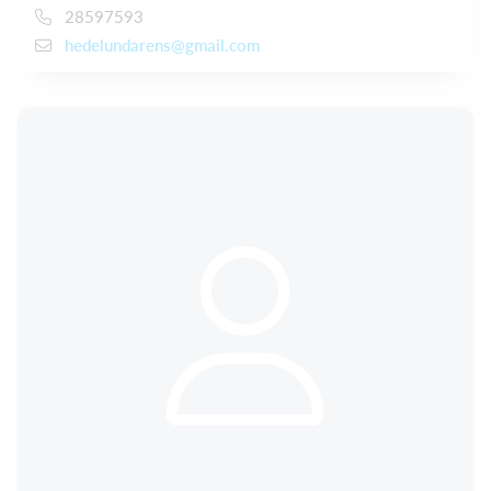
28597593
hedelundarens@gmail.com