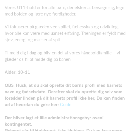
Vores U11-hold er for alle børn, der elsker at bevæge sig, lege
med bolden og lære nye færdigheder.
Vi fokuserer på glæden ved spillet, fællesskab og udvikling,
hvor alle kan være med uanset erfaring. Træningen er fyldt med
sjov, energi og masser af spil.
Tilmeld dig i dag og bliv en del af vores håndboldfamilie – vi
glæder os til at møde dig på banen!
Alder: 10-11
OBS: Husk, at du skal oprette dit barns profil med barnets
navn og fødselsdato. Derefter skal du oprette dig selv som
forælder i
inden på dit barnets profil ikke her, Du kan finden
ud af hvordan du gøre her
:
Guide
Der bliver lagt et lille administrationsgebyr oveni
kontingentet.
Gebyret går til Holdsport, ikke klubben. Du kan læse mere