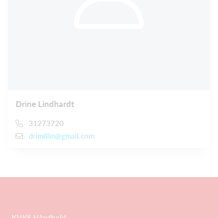
Drine Lindhardt
31273720
drimillin@gmail.com
KHKS Håndbold