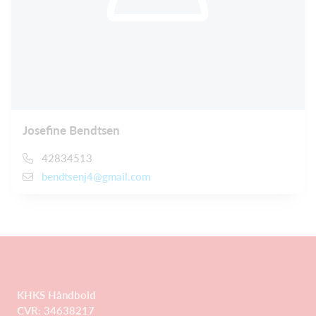
Josefine Bendtsen
42834513
bendtsenj4@gmail.com
KHKS Håndbold
CVR: 34638217